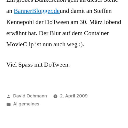
an
BannerBlogger.de
und damit an Steffen
Kennepohl der DoTween am 30. März lobend
erwähnt hat. Der Blur auf dem Container
MovieClip ist nun auch weg :).
Viel Spass mit DoTween.
Posted
David Ochmann
2. April 2009
by
Posted
Allgemeines
in