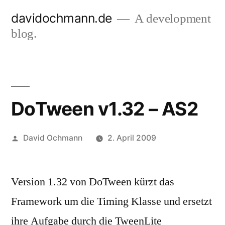
Skip
davidochmann.de
A development
to
blog.
content
DoTween v1.32 – AS2
Posted
David Ochmann
2. April 2009
by
Version 1.32 von DoTween kürzt das
Framework um die Timing Klasse und ersetzt
ihre Aufgabe durch die TweenLite