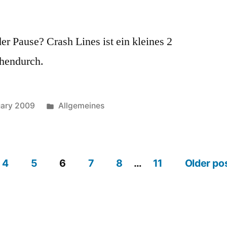
der Pause? Crash Lines ist ein kleines 2
chendurch.
Posted
uary 2009
Allgemeines
in
4
5
6
7
8
…
11
Older po