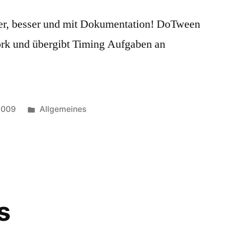
ker, besser und mit Dokumentation! DoTween
ork und übergibt Timing Aufgaben an
Posted
 2009
Allgemeines
in
s