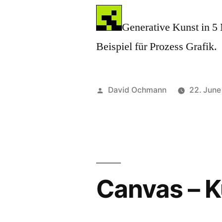
Generative Kunst in 5 
Beispiel für Prozess Grafik.
Posted
David Ochmann
22. Jun
by
Canvas – K