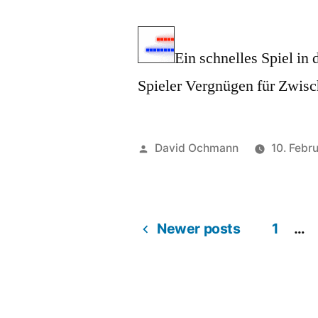
Ein schnelles Spiel in 
Spieler Vergnügen für Zwis
Posted
David Ochmann
10. Febr
by
Newer posts
1
…
Posts
pagination