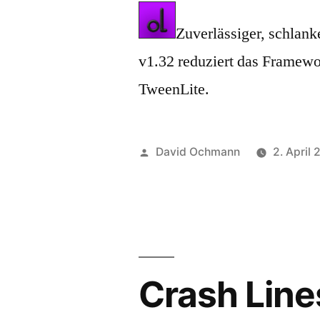
Zuverlässiger, schlan
v1.32 reduziert das Framew
TweenLite.
Posted
David Ochmann
2. April
by
Crash Line