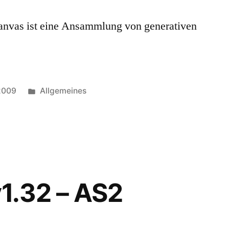
Canvas ist eine Ansammlung von generativen
Posted
2009
Allgemeines
in
1.32 – AS2