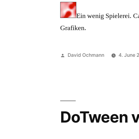
Ein wenig Spielerei. 
Grafiken.
Posted
David Ochmann
4. June 
by
DoTween v