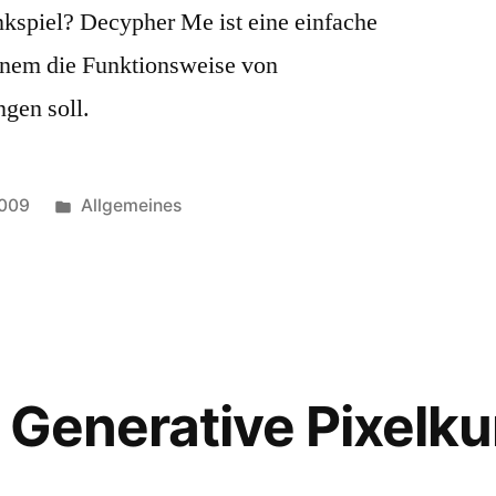
nkspiel? Decypher Me ist eine einfache
inem die Funktionsweise von
gen soll.
Posted
2009
Allgemeines
in
– Generative Pixelk