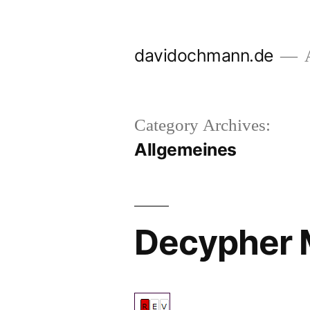
Skip
to
davidochmann.de
A
content
Category Archives:
Allgemeines
Decypher