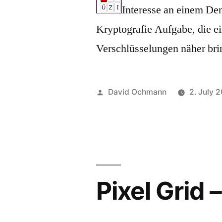
Interesse an einem De
Kryptografie Aufgabe, die e
Verschlüsselungen näher brin
Posted
David Ochmann
2. July 
by
Pixel Grid 