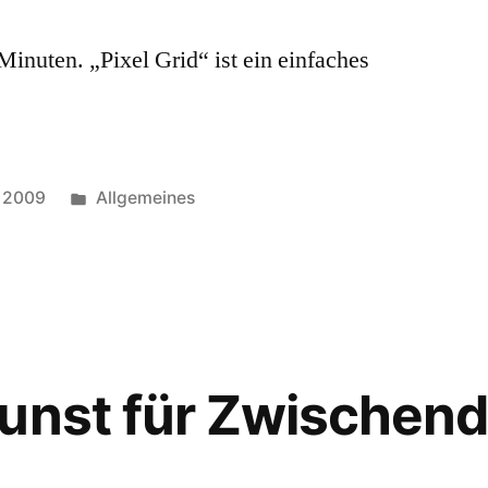
Minuten. „Pixel Grid“ ist ein einfaches
Posted
e 2009
Allgemeines
in
unst für Zwischen