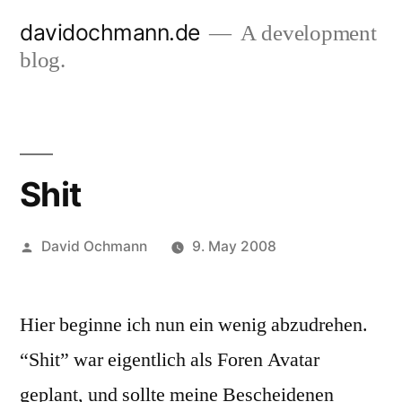
Skip
davidochmann.de
A development
to
blog.
content
Shit
Posted
David Ochmann
9. May 2008
by
Hier beginne ich nun ein wenig abzudrehen.
“Shit” war eigentlich als Foren Avatar
geplant, und sollte meine Bescheidenen