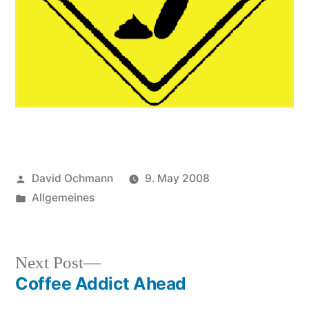
Posted
David Ochmann
9. May 2008
by
Posted
Allgemeines
in
Next
Next Post
post:
Coffee Addict Ahead
Post