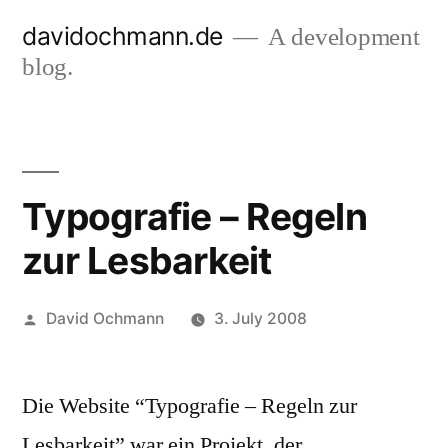
Skip
davidochmann.de
A development
to
blog.
content
Typografie – Regeln
zur Lesbarkeit
Posted
David Ochmann
3. July 2008
by
Die Website “Typografie – Regeln zur
Lesbarkeit” war ein Projekt, der