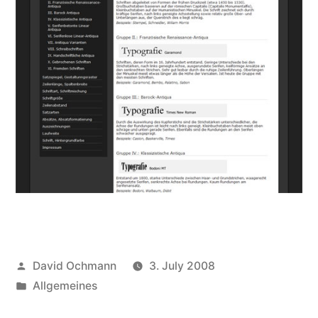
Posted
David Ochmann
3. July 2008
by
Posted
Allgemeines
in